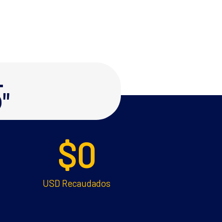
L
"
$
0
USD Recaudados