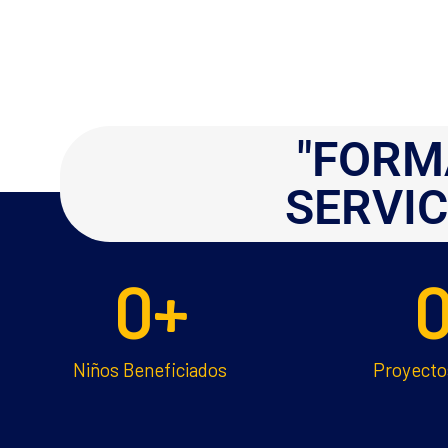
"FORM
SERVIC
0
+
Niños Beneficiados
Proyecto